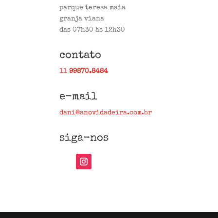
parque teresa maia
granja viana
das 07h30 às 12h30
contato
11
99870.8484
e-mail
dani@anovidadeira.com.br
siga-nos