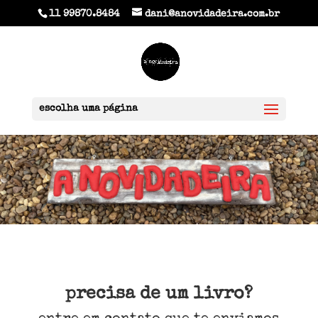
11 99870.8484
dani@anovidadeira.com.br
escolha uma página
precisa de um livro?