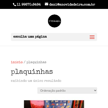
11 99870.8484
dani@anovidadeira.com.br
escolha uma página
início
/ plaquinhas
plaquinhas
exibindo um único resultado