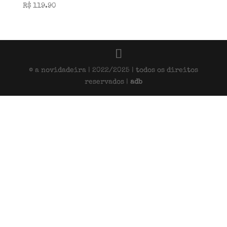
R$
119.90
© a novidadeira | 2022/2025 | todos os direitos
reservados |
adb