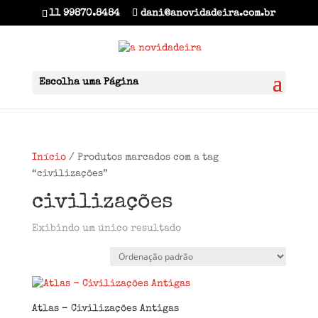
11 99870.8484
dani@anovidadeira.com.br
Escolha uma Página
Início
/ Produtos marcados com a tag
“civilizações”
civilizações
Exibindo um único resultado
Atlas – Civilizações Antigas