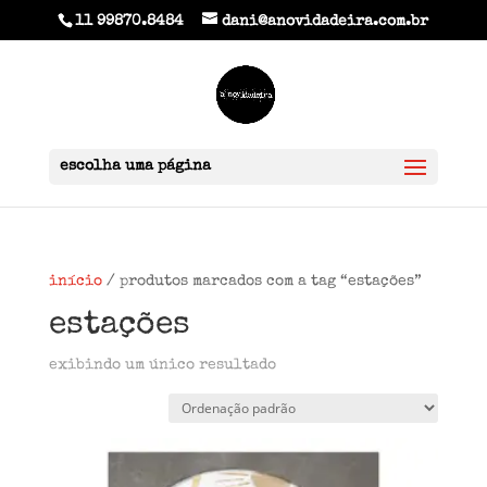
11 99870.8484
dani@anovidadeira.com.br
escolha uma página
início
/ produtos marcados com a tag “estações”
estações
exibindo um único resultado